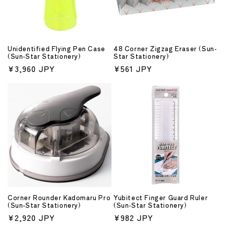
Unidentified Flying Pen Case
48 Corner Zigzag Eraser (Sun-
(Sun-Star Stationery)
Star Stationery)
通
¥3,960 JPY
通
¥561 JPY
常
常
価
価
格
格
Corner Rounder Kadomaru Pro
Yubitect Finger Guard Ruler
(Sun-Star Stationery)
(Sun-Star Stationery)
通
¥2,920 JPY
通
¥982 JPY