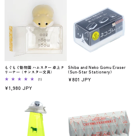
価
数
価
の
格
格
合
計
もぐもぐ動物園 ハムスター 卓上ク
Shiba and Neko Gomu Eraser
リーナー（サンスター文具）
(Sun-Star Stationery)
通
¥801 JPY
1
(1)
レ
常
通
¥1,980 JPY
ビ
ュ
価
常
ー
格
数
価
の
格
合
計