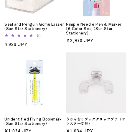
Seal and Penguin Gomu Eraser
Ninipie Needle Pen & Marker
(Sun-Star Stationery)
[6-Color Set] (Sun-Star
Stationery)
1
(1)
通
¥2,970 JPY
レ
通
¥929 JPY
ビ
常
ュ
常
ー
価
数
価
の
格
格
合
計
Unidentified Flying Bookmark
うかんむりブッククリッププチ（サ
(Sun-Star Stationery)
ンスター文具）
通
¥1,034 JPY
通
¥1,034 JPY