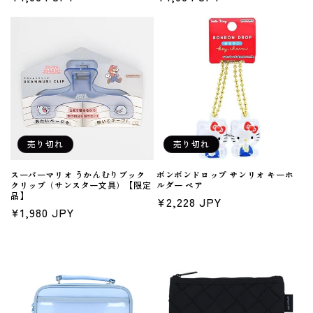
常
常
価
価
格
格
売り切れ
売り切れ
スーパーマリオ うかんむりブック
ボンボンドロップ サンリオ キーホ
クリップ（サンスター文具）【限定
ルダー ペア
品】
通
¥2,228 JPY
通
¥1,980 JPY
常
常
価
価
格
格