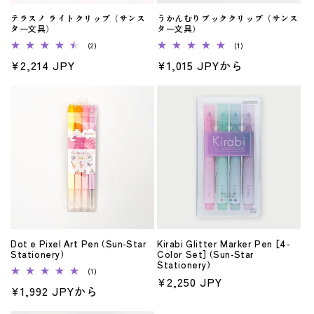
テラスノ ライトクリップ（サンス
うかんむりブッククリップ（サンス
ター文具）
ター文具）
2
1
(2)
(1)
レ
レ
通
¥2,214 JPY
通
¥1,015 JPYから
ビ
ビ
ュ
ュ
常
常
ー
ー
数
数
価
価
の
の
格
格
合
合
計
計
Dot e Pixel Art Pen (Sun-Star
Kirabi Glitter Marker Pen [4-
Stationery)
Color Set] (Sun-Star
Stationery)
1
(1)
通
¥2,250 JPY
レ
通
¥1,992 JPYから
ビ
常
ュ
常
ー