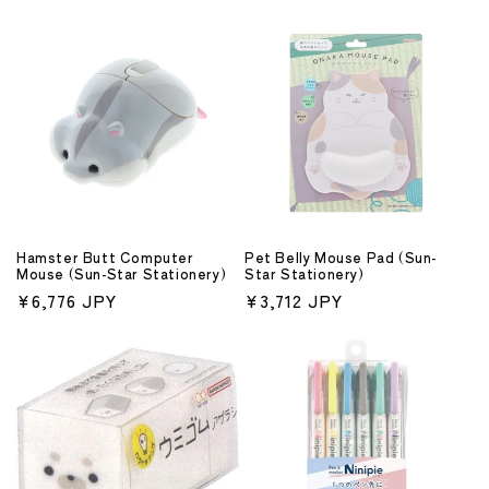
常
常
価
価
格
格
Hamster Butt Computer
Pet Belly Mouse Pad (Sun-
Mouse (Sun-Star Stationery)
Star Stationery)
通
¥6,776 JPY
通
¥3,712 JPY
常
常
価
価
格
格