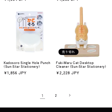
常
常
価
価
格
格
売り切れ
Kadosoro Single Hole Punch
Fuki-Maru Cat Desktop
(Sun-Star Stationery)
Cleaner (Sun-Star Stationery)
通
¥1,856 JPY
通
¥2,228 JPY
常
常
価
価
格
格
1
2