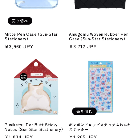
売り切れ
Mitte Pen Case (Sun-Star
Amugomu Woven Rubber Pen
Stationery)
Case (Sun-Star Stationery)
通
¥3,960 JPY
通
¥3,712 JPY
常
常
価
価
格
格
売り切れ
Puniketsu Pet Butt Sticky
ボンボンドロップステッチふわふわ
Notes (Sun-Star Stationery)
ステッカー
通
¥1,034 JPY
通
¥1,265 JPY