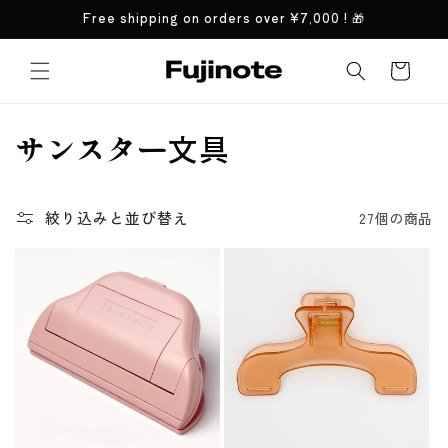
コンテ
Free shipping on orders over
¥7,000
! 🎁
ンツに
進む
カ
ー
ト
コ
サンスター文具
レ
ク
絞り込みと並び替え
27個の商品
シ
ョ
ン
: