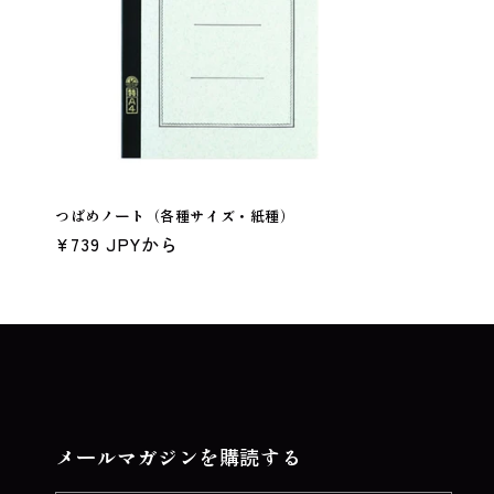
ン
:
つばめノート（各種サイズ・紙種）
通
¥739 JPYから
常
価
格
メールマガジンを購読する