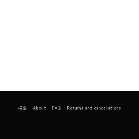
検索
About
FAQ
Returns and cancellations