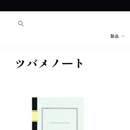
コンテ
ンツに
進む
製品
コ
ツバメノート
レ
ク
シ
ョ