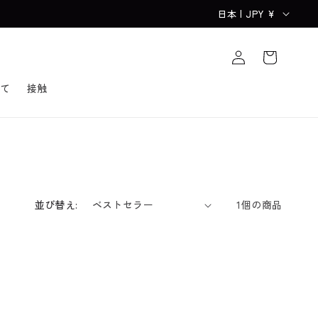
国
日本 | JPY ¥
/
ロ
カ
グ
地
ー
イ
域
ト
ン
て
接触
並び替え:
1個の商品